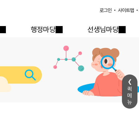
사이트맵
로그인
행정마당
선생님마당
퀵
메
뉴