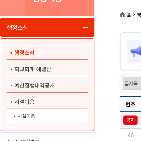
>
홈
행
행정소식
행정소식
학교회계 예결산
예산집행내역공개
시설이용
번호
시설이용
공지
46