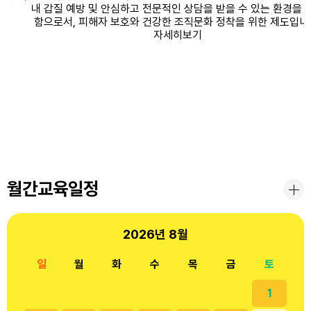
월간교육일정
2026년
8월
일
월
화
수
목
금
토
1