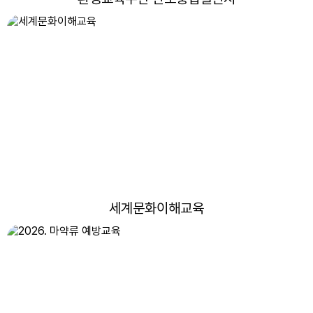
14
여름방학
15
광복절
15
여름방학
15
광복절
16
여름방학
17
대체공휴일
17
여름방학
세계문화이해교육
17
대체공휴일
18
국제교류 해외체험학습 사전교육
18
여름방학
19
여름방학