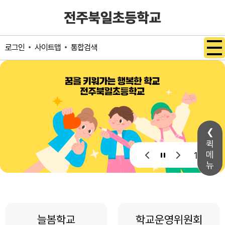
메인메뉴 바로가기
본문내용 바로가기
사이트맵
통합검색
로그인
퀵
메
1 / 1
뉴
늘봄학교
학교운영위원회