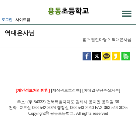
메인메뉴 바로가기
본문내용 바로가기
로그인
사이트맵
역대은사님
>
>
홈
열린마당
역대은사님
[개인정보처리방침]
[저작권보호정책]
[이메일무단수집거부]
주소: (우:54333) 전북특별자치도 김제시 용지면 용덕길 36
전화: 교무실:063-542-3024 행정실:063-543-2940 FAX:063-544-3025
Copyrightⓒ 용동초등학교. All rights reserved