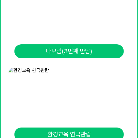
18
새날새꿈주간
19
새날새꿈주간
20
새날새꿈주간
21
새날새꿈주간
다모임(3번째 만남)
22
토요휴업일
29
토요휴업일
환경교육 연극관람