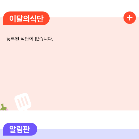
3
여름방학
이달의식단
4
여름방학
5
여름방학
등록된 식단이 없습니다.
6
여름방학
7
여름방학
8
여름방학
8
토요휴업일
9
여름방학
10
여름방학
11
여름방학
알림판
12
여름방학