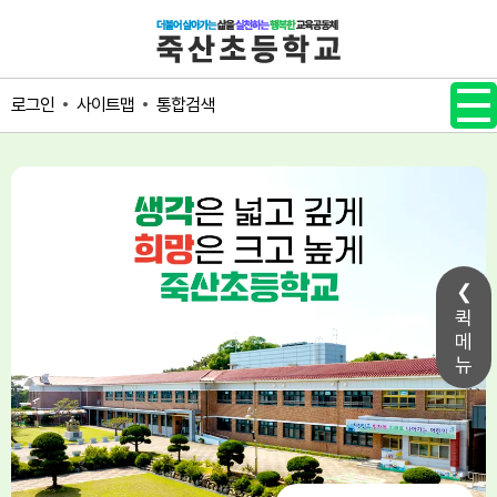
메인메뉴 바로가기
본문내용 바로가기
사이트맵
통합검색
로그인
퀵
메
뉴