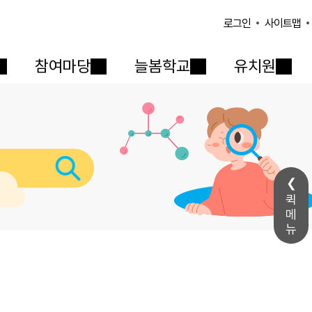
사이트맵
로그인
참여마당
늘봄학교
유치원
퀵
메
뉴