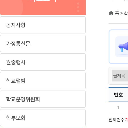
>
홈
학
공지사항
가정통신문
월중행사
학교앨범
번호
학교운영위원회
1
학부모회
전체건수: