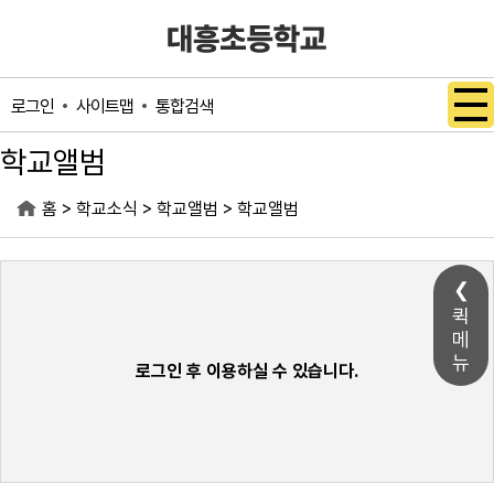
메인메뉴 바로가기
본문내용 바로가기
사이트맵
통합검색
로그인
학교앨범
>
>
>
홈
학교소식
학교앨범
학교앨범
퀵
메
뉴
로그인 후 이용하실 수 있습니다.