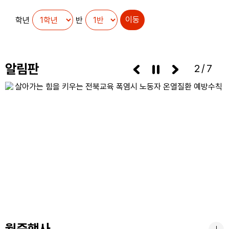
학년
반
알림판
3/7
월중행사