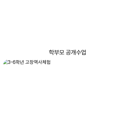
12
여름방학
13
여름방학
14
여름방학
15
여름방학
학부모 공개수업
15
광복절
16
여름방학
17
여름방학
17
대체공휴일
18
여름방학
19
여름개학식
21
찾아오는 통일교육(전교생)