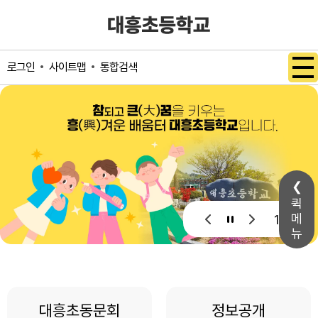
메인메뉴 바로가기
본문내용 바로가기
사이트맵
통합검색
로그인
퀵
메
1 / 1
뉴
대흥초동문회
정보공개