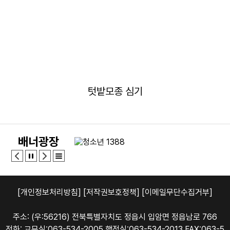
텃밭모종 심기
배너광장
[개인정보처리방침]
[저작권보호정책]
[이메일무단수집거부]
주소: (우:56216) 전북특별자치도 정읍시 입암면 정읍남로 766
전화: 교무실:063-534-2005 행정실:063-534-2013 FAX:063-5