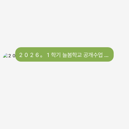
２０２６。１학기 늘봄학교 공개수업 （월／수／금）