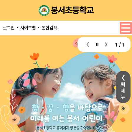
메인메뉴 바로가기
본문내용 바로가기
사이트맵
통합검색
로그인
1 / 1
퀵
메
뉴