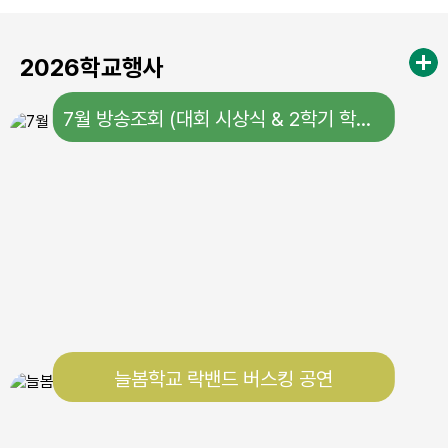
23
여름방학
24
여름방학
2026학교행사
25
여름방학
7월 방송조회 (대회 시상식 & 2학기 학생회 당선증 수여)
26
여름방학
27
여름방학
28
여름방학
29
여름방학
29
토요휴업일
30
여름방학
늘봄학교 락밴드 버스킹 공연
31
여름방학