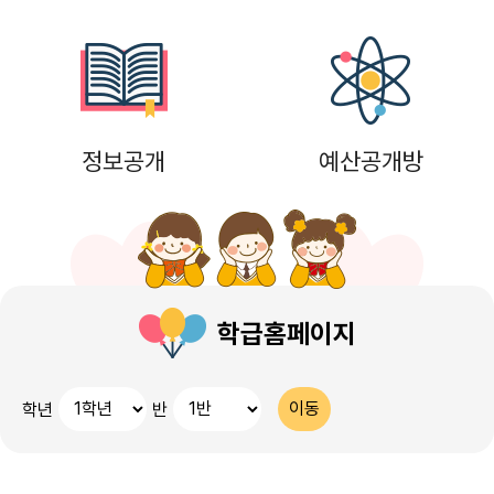
16
여름방학
17
대체공휴일
17
여름방학
정보공개
예산공개방
17
대체공휴일
18
여름방학
19
여름방학
20
여름방학
학급홈페이지
21
여름방학
학년
반
22
여름방학
22
토요휴업일