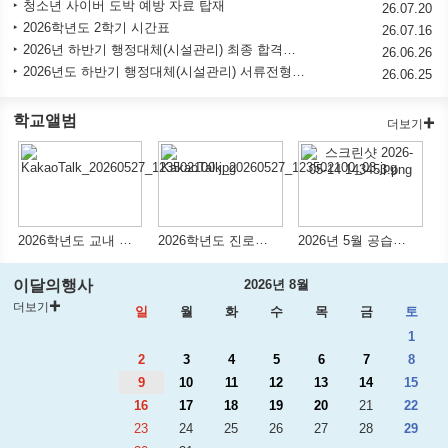
청소년 사이버 도박 예방 자료 탑재
26.07.20
2026학년도 2학기 시간표
26.07.16
2026년 하반기 행정대체(시설관리) 최종 합격자 발표 및 채용후보자 등록 공고
26.06.26
2026년도 하반기 행정대체(시설관리) 서류전형 합격자 결정 및 면접시험 시행계획 공고
26.06.25
학교앨범
더보기
2026학년도 교내 체육한마당
2026학년도 진로체험학습 실시
2026년 5월 공습대비 민방위훈련
이달의행사
2026년 8월
더보기
일
월
화
수
목
금
토
1
2
3
4
5
6
7
8
9
10
11
12
13
14
15
16
17
18
19
20
21
22
23
24
25
26
27
28
29