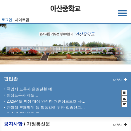
메인메뉴 바로가기
본문내용 바로가기
로그인
사이트맵
팝업존
더보기
폭염시 노동자 온열질환 예방수칙
안심노무사 제도 홍보
2026년도 학생 대상 안전한 개인정보보호 사례 공모전
관행적 부패행위 등 행동강령 위반 집중신고기간 운영
청소년 도박예방 카드뉴스
2026 학생 성장 지원 학부모 아카데미 운영
공지사항
가정통신문
더보기