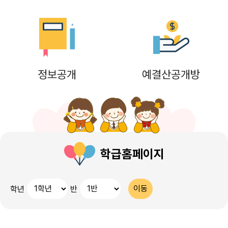
16
여름방학
17
대체공휴일
17
여름방학
정보공개
예결산공개방
17
대체공휴일
18
여름방학
19
여름방학
20
여름방학 개학식
학급홈페이지
22
토요휴업일
학년
반
24
친구사랑주간행사
28
영양식생활교육