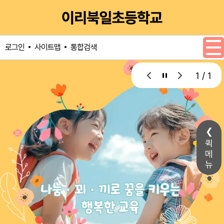
메인메뉴 바로가기
본문내용 바로가기
사이트맵
통합검색
로그인
1 / 1
퀵
메
뉴