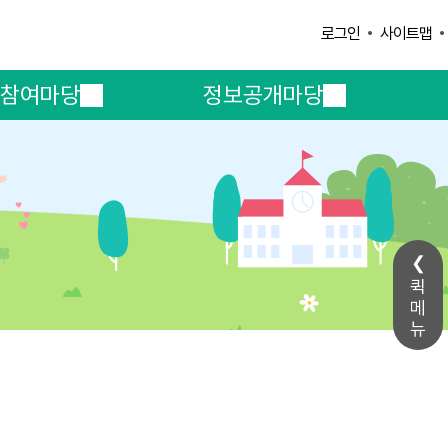
사이트맵
로그인
참여마당
정보공개마당
퀵
메
뉴