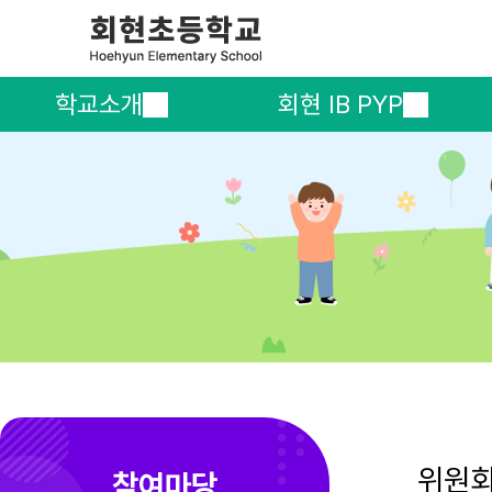
학교소개
회현 IB PYP
위원
참여마당