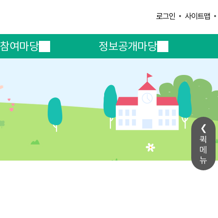
사이트맵
로그인
참여마당
정보공개마당
퀵
메
뉴