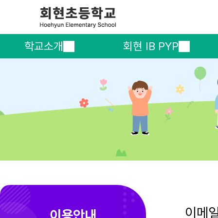
학교소개
회현 IB PYP
이메
이용안내