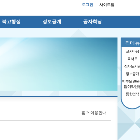
로그인
사이트맵
북고행정
정보공개
공자학당
퀵메뉴
교사마당
독서로
전자도서
정보공개
학부모 민원
담 예약신
통합검색
>
홈
이용안내