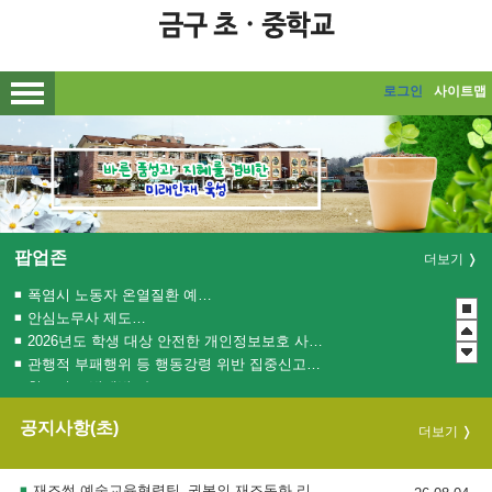
메인메뉴 바로가기
본문내용 바로가기
로그인
사이트맵
팝업존
더보기
폭염시 노동자 온열질환 예방수칙
안심노무사 제도 홍보
2026년도 학생 대상 안전한 개인정보보호 사례 공모전
관행적 부패행위 등 행동강령 위반 집중신고기간 운영
청소년 도박예방 카드뉴스
2026년 초등학교 4학년 구강건강 진료지원 사업 안내
공지사항(초)
더보기
2026 학생 성장 지원 학부모 아카데미 운영
재즈썸 예술교육협력팀_권봄의 재즈동화 리플렛