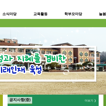
메인메뉴 바로가기
본문내용 바로가기
소식마당
교육활동
학부모마당
늘봄
공지사항(중)
더보기