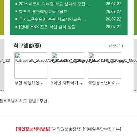
2026 아토피 피부염 학교 참가자 모집 안(아토피 피부염 학생 및 학부모 대상, 전남대)
26.07.27
학부모 흡연예방교육 7월호
26.07.27
국가교육위원회 주관 학교시민교육 온라인 의견수렴 참여 안내
26.07.22
[안내] EBS 진로·학업 설계 상담
26.07.21
학교앨범(중)
더보기
부안 학생해양수련원 체험 활동
1학년 자유학기 활동(AI 활용교육)
국립청소년바이오센터 DNA추출활동(1학년)
[개인정보처리방침]
[저작권보호정책]
[이메일무단수집거부]