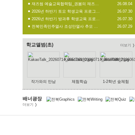
재즈썸 예술교육협력팀_권봄의 재즈동화 리플렛
26.08.04
2026년 하반기 토요 학생교육 프로그램 안내문
26.07.30
2026년 하반기 방과후 학생교육 프로그램 안내문
26.07.30
전북민족민주열사 조성만열사 추모 음악극
26.07.29
학교앨범(초)
더보기
작가와의 만남
체험학습
1-2학년 숲체험
배너광장
더보기