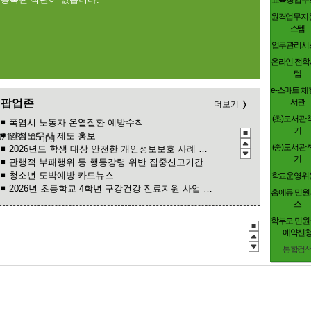
교육청업무
원격업무지원
스템
업무관리시
온라인 전학
템
e-스마트 체
팝업존
서관
더보기
(초)도서관 
폭염시 노동자 온열질환 예방수칙
기
안심노무사 제도 홍보
(중)도서관 
2026년도 학생 대상 안전한 개인정보보호 사례 공모전
기
관행적 부패행위 등 행동강령 위반 집중신고기간 운영
청소년 도박예방 카드뉴스
학교운영위
2026년 초등학교 4학년 구강건강 진료지원 사업 안내
홈에듀 민원
2026 학생 성장 지원 학부모 아카데미 운영
스
학부모 민원
예약신
통합검