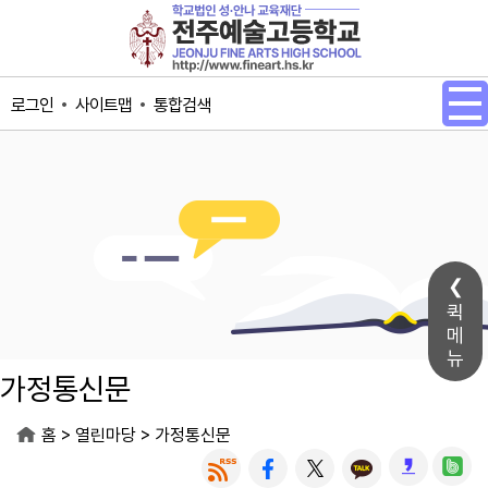
메인메뉴 바로가기
본문내용 바로가기
사이트맵
통합검색
로그인
퀵
메
뉴
가정통신문
>
>
홈
열린마당
가정통신문