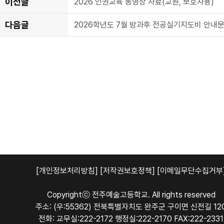
이전글
2026 인권교육 동영상 자료(교원, 보호자용)
다음글
2026학년도 7월 방과후 전공실기지도비 안내문
[개인정보처리방침]
[저작권보호정책]
[이메일무단수집거부
Copyrightⓒ 전주예술고등학교. All rights reserved
주소: (우:55362) 전북특별자치도 완주군 구이면 신전길 12
전화: 교무실:222-2172 행정실:222-2170 FAX:222-2331