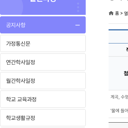
>
홈
열
공지사항
가정통신문
연간학사일정
월간학사일정
계곡, 수
학교 교육과정
'물에 들
학교생활규정