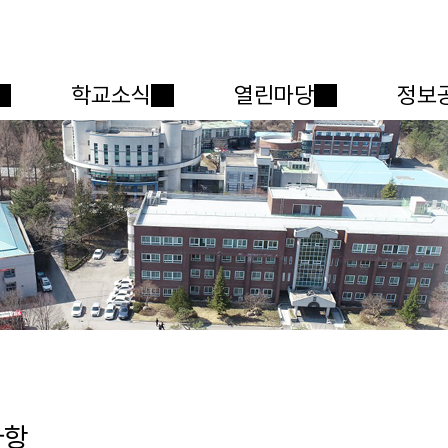
메인메뉴 바로가기
본문내용 바로가기
학교소식
열린마당
정보
사항