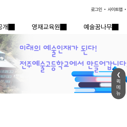
사이트맵
로그인
공개
영재교육원
예술꿈나무
퀵
메
뉴