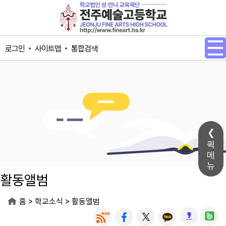
메인메뉴 바로가기
본문내용 바로가기
사이트맵
통합검색
로그인
퀵
메
뉴
활동앨범
>
>
홈
학교소식
활동앨범