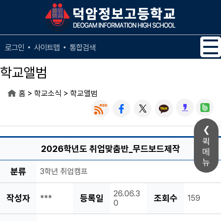
메인메뉴 바로가기
본문내용 바로가기
사이트맵
통합검색
로그인
학교앨범
>
>
홈
학교소식
학교앨범
퀵
2026학년도 취업맞춤반_무드보드제작
메
뉴
분류
3학년 취업캠프
26.06.3
작성자
등록일
조회수
***
159
0