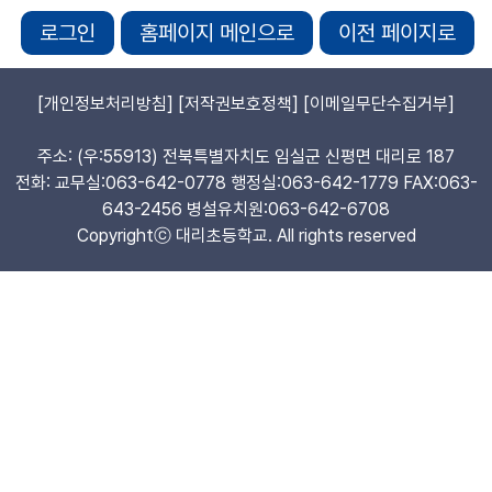
로그인
홈페이지 메인으로
이전 페이지로
[개인정보처리방침]
[저작권보호정책]
[이메일무단수집거부]
주소: (우:55913) 전북특별자치도 임실군 신평면 대리로 187
전화: 교무실:063-642-0778 행정실:063-642-1779 FAX:063-
643-2456 병설유치원:063-642-6708
Copyrightⓒ 대리초등학교. All rights reserved