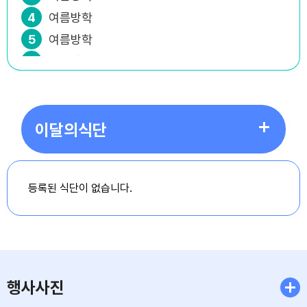
4
여름방학
5
여름방학
6
여름방학
7
여름방학
8
여름방학
8
토요휴업일
이달의식단
9
여름방학
10
여름방학
등록된 식단이 없습니다.
11
여름방학
12
여름방학
13
여름방학
14
여름방학
15
광복절
행사사진
15
여름방학