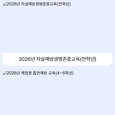
15
광복절
16
여름방학
17
대체공휴일
17
여름방학
17
대체공휴일
18
여름방학
19
여름방학
2026년 자살예방생명존중교육(전학년)
20
여름방학
21
여름방학
22
여름방학
22
토요휴업일
23
여름방학
24
여름개학식
25
학교폭력예방교육