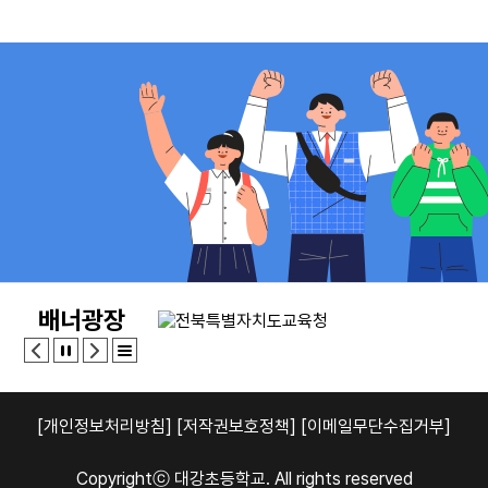
18
여름방학
19
여름방학
20
여름개학식
22
토요휴업일
24
친구사랑의 날
28
전교다모임
배너광장
29
토요휴업일
31
수상안전교육
[개인정보처리방침]
[저작권보호정책]
[이메일무단수집거부]
Copyrightⓒ 대강초등학교. All rights reserved