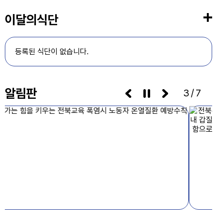
11
여름방학
이달의식단
12
여름방학
등록된 식단이 없습니다.
13
여름방학
14
여름방학
알림판
3/7
15
광복절
15
여름방학
15
광복절
16
여름방학
17
대체공휴일
17
여름방학
17
대체공휴일