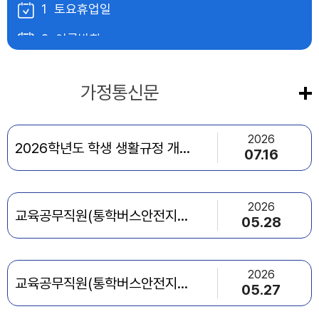
1
토요휴업일
2
여름방학
3
여름방학
공지사항
가정통신문
4
여름방학
5
여름방학
2026
2026학년도 학생 생활규정 개정안 공포
07.16
6
여름방학
7
여름방학
2026
교육공무직원(통학버스안전지도사) 대체 인력 채용 최종 합격자 발표
8
여름방학
05.28
8
토요휴업일
2026
9
여름방학
교육공무직원(통학버스안전지도사) 대체 인력 채용 서류심사 합격자 발표
05.27
10
여름방학