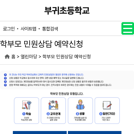
메인메뉴 바로가기
본문내용 바로가기
사이트맵
통합검색
로그인
학부모 민원상담 예약신청
>
>
홈
열린마당
학부모 민원상담 예약신청