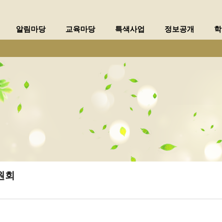
메인메뉴 바로가기
본문내용 바로가기
알림마당
교육마당
특색사업
정보공개
학
원회