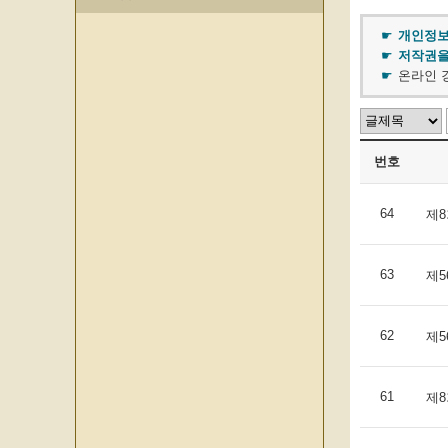
개인정보
저작권을
온라인 
번호
64
제8
63
제5
62
제
61
제8