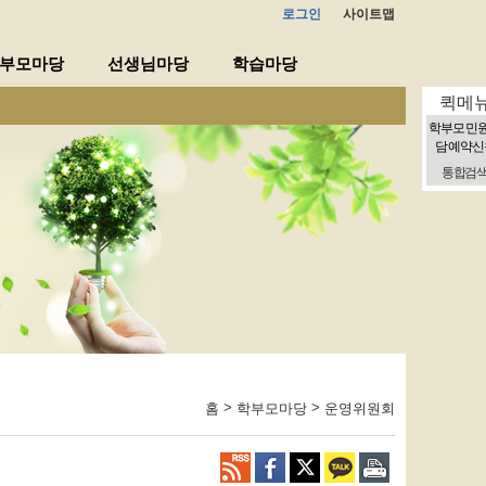
로그인
사이트맵
부모마당
선생님마당
학습마당
퀵메
학부모 민
담 예약신
통합검
>
>
홈
학부모마당
운영위원회