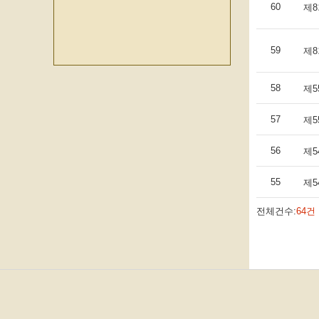
60
제8
59
제8
58
제5
57
제
56
제5
55
제
전체건수:
64건