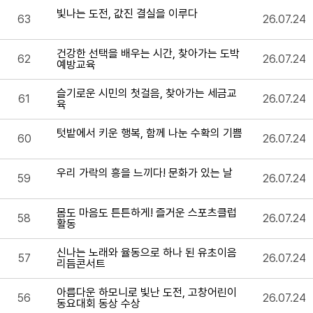
빛나는 도전, 값진 결실을 이루다
63
26.07.24
건강한 선택을 배우는 시간, 찾아가는 도박
62
26.07.24
예방교육
슬기로운 시민의 첫걸음, 찾아가는 세금교
61
26.07.24
육
텃밭에서 키운 행복, 함께 나눈 수확의 기쁨
60
26.07.24
우리 가락의 흥을 느끼다! 문화가 있는 날
59
26.07.24
몸도 마음도 튼튼하게! 즐거운 스포츠클럽
58
26.07.24
활동
신나는 노래와 율동으로 하나 된 유초이음
57
26.07.24
리듬콘서트
아름다운 하모니로 빛난 도전, 고창어린이
56
26.07.24
동요대회 동상 수상