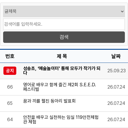
번호
제 목
날짜
성송초, ‘예술놀이터’ 통해 모두가 작가가 되
공지
25.09.23
다
영어로 배우고 함께 즐긴 제2회 S.E.E.D.
66
26.07.24
페스티벌
꿈과 끼를 펼친 동아리 발표회
65
26.07.24
안전을 배우고 실천하는 임실 119안전체험
64
26.07.24
관 체험