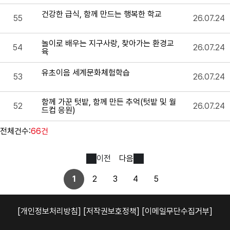
건강한 급식, 함께 만드는 행복한 학교
55
26.07.24
놀이로 배우는 지구사랑, 찾아가는 환경교
54
26.07.24
육
유초이음 세계문화체험학습
53
26.07.24
함께 가꾼 텃밭, 함께 만든 추억(텃밭 및 월
52
26.07.24
드컵 응원)
전체건수:
66건
이전
다음
1
2
3
4
5
[개인정보처리방침]
[저작권보호정책]
[이메일무단수집거부]