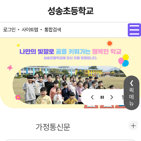
메인메뉴 바로가기
본문내용 바로가기
사이트맵
통합검색
로그인
퀵
메
1 / 1
뉴
공지사항
가정통신문