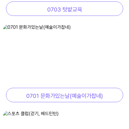
0703 텃밭교육
19
여름방학
20
여름방학
21
여름방학
22
토요휴업일
29
토요휴업일
0701 문화가있는날(예술이가찹네)