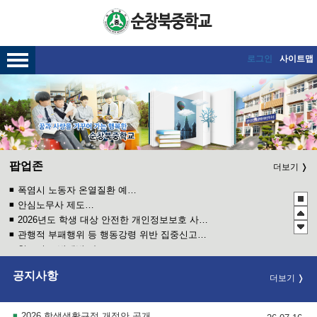
메인메뉴 바로가기
본문내용 바로가기
로그인
사이트맵
팝업존
더보기
폭염시 노동자 온열질환 예방수칙
안심노무사 제도 홍보
2026년도 학생 대상 안전한 개인정보보호 사례 공모전
관행적 부패행위 등 행동강령 위반 집중신고기간 운영
청소년 도박예방 카드뉴스
2026 학생 성장 지원 학부모 아카데미 운영
공지사항
더보기
2026 학생생활규정 개정안 공개