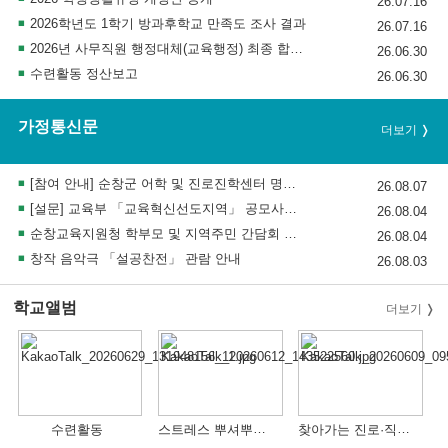
26.07.16
2026학년도 1학기 방과후학교 만족도 조사 결과
26.07.16
2026년 사무직원 행정대체(교육행정) 최종 합격자 발표 및 채용후보자 등록 공고
26.06.30
수련활동 정산보고
26.06.30
가정통신문
더보기
[참여 안내] 순창군 어학 및 진로진학센터 명칭 공모
26.08.07
[설문] 교육부 「교육혁신선도지역」 공모사업 교육공동체 의견수렴 설문조사 안내
26.08.04
순창교육지원청 학부모 및 지역주민 간담회 참석 안내
26.08.04
창작 음악극 「설공찬전」 관람 안내
26.08.03
학교앨범
더보기
스트레스 뿌셔뿌셔 행사
찾아가는 진로·직업 체험
수련활동