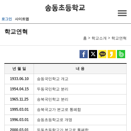
메인메뉴 바로가기
본문내용 바로가기
로그인
사이트맵
학교연혁
>
>
홈
학교소개
학교연혁
년 월 일
내 용
1933.06.10
송동국민학교 개교
1954.04.15
두동국민학교 분리
1965.11.25
송북국민학교 분리
1995.03.01
송북국교가 본교로 통폐합
1996.03.01
송동초등학교로 개명
2000.03.01
두동초등학교가 본교로 통폐합