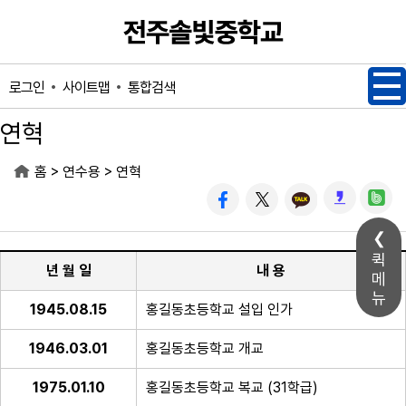
메인메뉴 바로가기
본문내용 바로가기
사이트맵
통합검색
로그인
연혁
>
>
홈
연수용
연혁
퀵
년 월 일
내 용
메
뉴
1945.08.15
홍길동초등학교 설입 인가
1946.03.01
홍길동초등학교 개교
1975.01.10
홍길동초등학교 복교 (31학급)