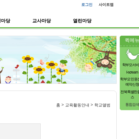
로그인
사이트맵
생마당
교사마당
열린마당
퀵메
학부모서비
I-scream
학부모 민원
예약신청
전북특별한
스
통합검색
>
>
홈
교육활동안내
학교앨범