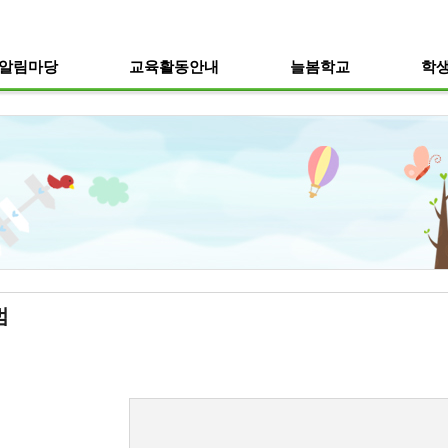
메인메뉴 바로가기
본문내용 바로가기
알림마당
교육활동안내
늘봄학교
학
범