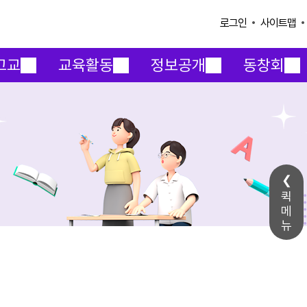
사이트맵
로그인
고교
교육활동
정보공개
동창회
퀵
메
뉴