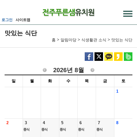
메인메뉴 바로가기
본문내용 바로가기
로그인
사이트맵
맛있는 식단
>
>
>
홈
알림마당
식생활관 소식
맛있는 식단
2026년 8월
일
월
화
수
목
금
토
1
2
3
4
5
6
7
8
중식
중식
중식
중식
중식