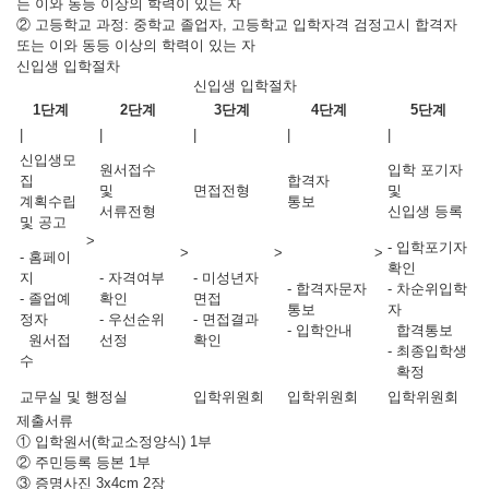
는 이와 동등 이상의 학력이 있는 자
② 고등학교 과정: 중학교 졸업자, 고등학교 입학자격 검정고시 합격자
또는 이와 동등 이상의 학력이 있는 자
신입생 입학절차
신입생 입학절차
1단계
2단계
3단계
4단계
5단계
|
|
|
|
|
신입생모
원서접수
입학 포기자
집
합격자
및
면접전형
및
계획수립
통보
서류전형
신입생 등록
및 공고
>
- 입학포기자
>
>
>
- 홈페이
확인
지
- 자격여부
- 미성년자
- 합격자문자
- 차순위입학
- 졸업예
확인
면접
통보
자
정자
- 우선순위
- 면접결과
- 입학안내
합격통보
원서접
선정
확인
- 최종입학생
수
확정
교무실 및 행정실
입학위원회
입학위원회
입학위원회
제출서류
① 입학원서(학교소정양식) 1부
② 주민등록 등본 1부
③ 증명사진 3x4cm 2장