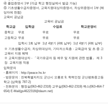
④ 졸업증명서 1부 (각급 학교 행정실에서 발급 가능)
⑤ 기초생활수급자증명서, 교육지원대상자증명서, 차상위증명서 1부 (해
당자에 한함)
교육비 공납금
교육비 공납금
학교급
입학금
수업료
학교운영비
중학교
무료
무료
무료
고등학교
무료
무료
무료
입학시 1회 납부
1년 4분기 (4회 납부)
1년 4분기 (4회 납부)
※ 기초생활수급자, 차상위대상자, 기타저소득층 - 교육급여 및 초·중·고
교육비 지원 혜택
※ 교육지원대상자 - 「국가유공자 등 예우 및 지원에 관한 법률」 제 3
장. 교육지원 적용
입학문의
- 홈페이지 :
http://peace.hs.kr
- 방문문의 : 전북특별자치도 군산시 오룡로 9, 학력인정 군산평화중고등
학교 (삼학동 787-2)
- 전화문의 : 행정실(063-462-2318) 교무실(063-462-2319) 팩스(063-464-7
654) E-Mail(gs4622318@daum.net)