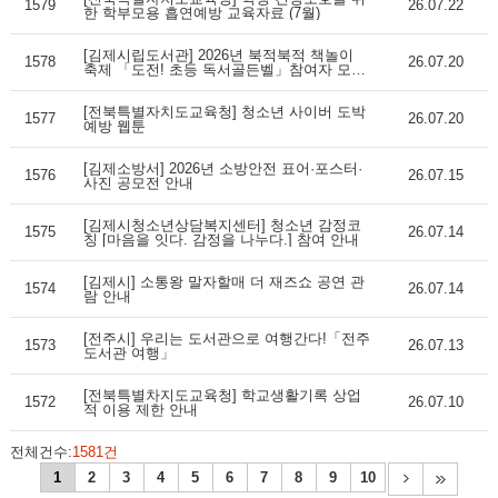
1579
26.07.22
한 학부모용 흡연예방 교육자료 (7월)
[김제시립도서관] 2026년 북적북적 책놀이
1578
26.07.20
축제 「도전! 초등 독서골든벨」참여자 모집
안
[전북특별자치도교육청] 청소년 사이버 도박
1577
26.07.20
예방 웹툰
[김제소방서] 2026년 소방안전 표어·포스터·
1576
26.07.15
사진 공모전 안내
[김제시청소년상담복지센터] 청소년 감정코
1575
26.07.14
칭 [마음을 잇다. 감정을 나누다.] 참여 안내
[김제시] 소통왕 말자할매 더 재즈쇼 공연 관
1574
26.07.14
람 안내
[전주시] 우리는 도서관으로 여행간다!「전주
1573
26.07.13
도서관 여행」
[전북특별차지도교육청] 학교생활기록 상업
1572
26.07.10
적 이용 제한 안내
전체건수:
1581건
1
2
3
4
5
6
7
8
9
10