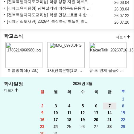
2026년 청소년 사이버도박 자진신고 제도 운영
[전북특별자치도교육청] 학생 성장 지원 학부모 아카데미(8월) 안내
26.08.04
[김제교육지원청] 광복절기념 여성독립운동가 김란사의 삶을 다룬 '그들의 삶' 관람 안내
26.08.04
[전북특별자치도교육청] 학생 건강보호를 위한 학부모용 흡연예방 교육자료 (7월)
26.07.22
[김제시립도서관] 2026년 북적북적 책놀이 축제 「도전! 초등 독서골든벨」참여자 모집 안
26.07.20
학교소식
더보기
1사(전북은행)1교 금융교육 (7.23.)
유·초 연계 물놀이체험학습 (7.16.)
여름방학식(7.28.)
학사일정
2026년 8월
더보기
일
월
화
수
목
금
토
1
2
3
4
5
6
7
8
9
10
11
12
13
14
15
16
17
18
19
20
21
22
23
24
25
26
27
28
29
30
31