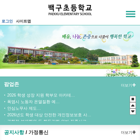
메인메뉴 바로가기
본문내용 바로가기
로그인
사이트맵
팝업존
더보기
2026 학생 성장 지원 학부모 아카데미 운영
폭염시 노동자 온열질환 예방수칙
안심노무사 제도 홍보
2026년도 학생 대상 안전한 개인정보보호 사례 공모전
관행적 부패행위 등 행동강령 위반 집중신고기간 운영
청소년 도박예방 카드뉴스
공지사항
가정통신
더보기
2026년 초등학교 4학년 구강건강 진료지원 사업 안내