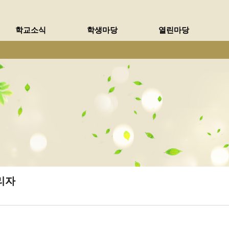
메인메뉴 바로가기
본문내용 바로가기
학교소식
학생마당
열린마당
리자