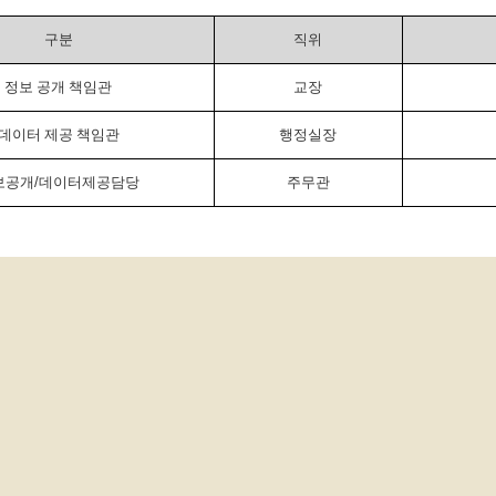
구분
직위
정보 공개 책임관
교장
데이터 제공 책임관
행정실장
보공개
/
데이터제공담당
주무관