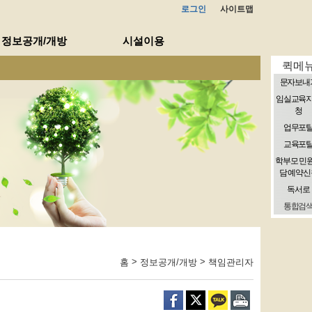
로그인
사이트맵
정보공개/개방
시설이용
퀵메
문자보내
임실교육
청
업무포
교육포
학부모 민
담 예약신
독서로
통합검
>
>
홈
정보공개/개방
책임관리자