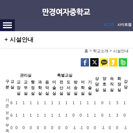
메인메뉴 바로가기
본문내용 바로가기
로그인
사이트맵
시설안내
>
>
홈
학교소개
시설안내
관리실
특별교실
상
양
숙
화
구
교
강
교
교
행
과
음
미
전
도
방
어
기
담
호
직
장
분
실
당
장
무
정
학
악
술
산
서
송
학
술
실
실
실
실
실
실
실
실
실
실
실
실
실
실
실
기
6
1
1
1
1
1
1
1
1
1
1
1
1
0
1
3
1
준
보
6
1
1
1
1
1
1
1
1
0
0
1
1
0
1
3
0
유
부
0
0
0
0
0
0
0
0
0
-1
-1
0
0
-1
0
0
-1
족