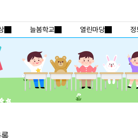
메인메뉴 바로가기
본문내용 바로가기
상
늘봄학교
열린마당
정
목록