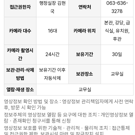
행정실장 김현
063-636-
접근권한자
연락처
국
3278
본관, 강당, 급
카메라 대수
16대
카메라 위치
식실, 유치원,
후관
카메라 촬영시
24시간
보유기간
30일
간
보관·관리·삭제
보유기간 이후
보관장소
교무실
방법
자동삭제
열람·재생 장소
교무실
영상정보 확인 방법 및 장소 : 영상정보 관리책임자에게 사전 연락
후, 방문 시 확인 가능
정보주체의 영상정보 열람 등 요구에 대한 조치 : 개인영상정보 열
람ㆍ존재확인 청구서를 통해 신청
영상정보 보호를 위한 기술적ㆍ관리적ㆍ물리적 조치 : 접근통제
및 접근권한 제한, 보관시설 마련 및 잠금장치 설치