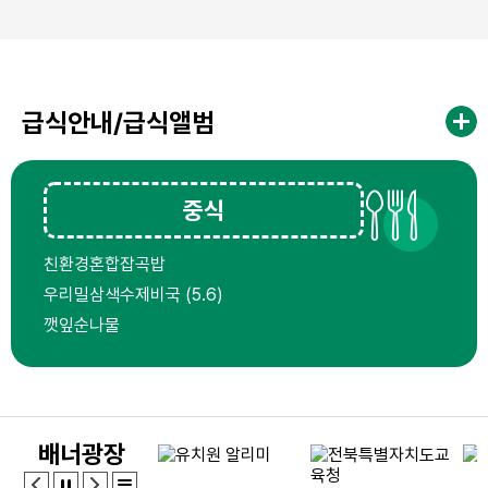
급식안내/급식앨범
중식
친환경혼합잡곡밥
우리밀삼색수제비국 (5.6)
깻잎순나물
수제함박스테이크(오븐) (1.2.5.6.10.12.13.15.16)
배추김치 (9)
김부각
배너광장
원산지