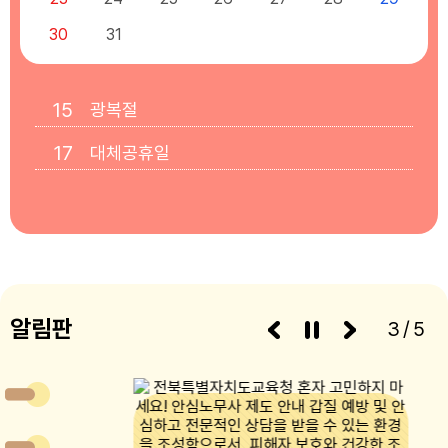
30
31
15
광복절
17
대체공휴일
알림판
3/5