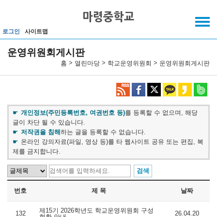
메인메뉴 바로가기
본문내용 바로가기
로그인
사이트맵
운영위원회게시판
>
>
>
홈
열린마당
학교운영위원회
운영위원회게시판
개인정보(주민등록번호, 여권번호 등)
를 등록할 수 없으며, 해당
글이 차단 될 수 있습니다.
저작권을 침해
하는 글을 등록할 수 없습니다.
온라인 강의자료(파일, 영상 등)를 타 웹사이트 공유 또는 편집, 복
제를 금지합니다.
번호
제 목
날짜
제15기 2026학년도 학교운영위원회 구성
132
26.04.20
현황 안내