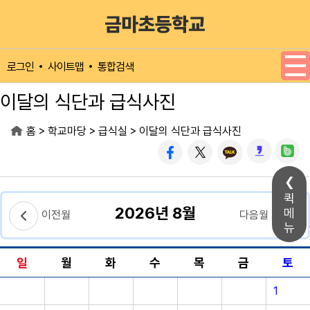
메인메뉴 바로가기
본문내용 바로가기
사이트맵
통합검색
로그인
이달의 식단과 급식사진
>
>
>
홈
학교마당
급식실
이달의 식단과 급식사진
퀵
2026년 8월
메
이전월
다음월
뉴
일
월
화
수
목
금
토
1