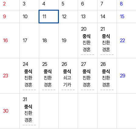
2
3
4
5
6
7
8
9
10
11
12
13
14
15
20
21
중식
중식
16
17
18
19
22
친환
친환
경혼
경혼
합15
합15
곡밥
곡밥
24
25
26
27
28
(5)
(5)
중식
중식
중식
중식
중식
23
29
김치
콩나
친환
친환
쇠고
친환
친환
어묵
물국
경혼
경혼
기카
경혼
경혼
우동
(5.9)
합15
합15
레라
합15
합15
(1.5.
양배
곡밥
곡밥
이스
곡밥
곡밥
31
6.7.9.
추&
(5)
(5)
(2.5.
(5)
(5)
중식
30
13.1
강된
해물
소고
6.12.1
얼갈
참치
친환
8)
장 (5.
순두
기미
3.16)
이된
김치
경혼
양배
6.13)
부찌
역국
북어
장국
찌개
합15
추샐
오리
개 (1.
(5.6.
채콩
(5.6)
(5.6.
곡밥