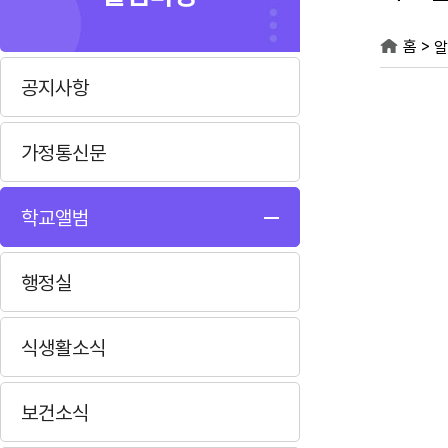
>
홈
알
공지사항
가정통신문
학교앨범
행정실
식생활소식
보건소식