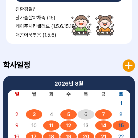
친환경쌀밥
닭가슴살야채죽 (15)
케이준치킨샐러드 (1.5.6.15.18)
매콤어묵볶음 (1.5.6)
칠리깐쇼새우 (1.2.5.6.9.12.13)
배추김치 (9)
초코첵스&우유 (2.5.6)
학사일정
2026년
8월
중식
일
월
화
수
목
금
토
1
친환경현미찹쌀밥
얼큰닭고기무국 (15)
2
3
4
5
6
7
8
우엉명엽채조림 (13)
9
10
11
12
13
14
15
메추리알샐러드 (1.5.6.13)
16
17
18
19
20
21
22