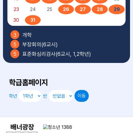
청양계란말이 (1.2.5.6.10.15.16)
통등심돈가츠&카레소스 (1.2.5.6.10.12.13.16.18)
23
24
25
26
27
28
29
배추김치 (9)
30
31
양념(점심) (5.6.13)
3
개학
5
부장회의(6교시)
5
표준화심리검사(6교시, 1,2학년)
석식
7
미래인재양성교육(1학년, 6-7교시)
친환경혼합잡곡밥 (5)
11
헌혈2차
떡라면 (1.2.5.6.9.10.15.16.18)
학급홈페이지
12
전학공(6교시)
단무지무침
14
미래인재양성교육(1학년, 6-7교시)
수제탕수육 (5.6.10.13)
학년
반
깐풍만두 (1.2.5.6.10.12.13.15.16.18)
15
광복절
오븐쿡호떡볼 (1.2.5.6)
17
대체공휴일
배추김치 (9)
18
고3 수능모의고사
양념(저녁) (5.6.13)
배너광장
19
교직원회의(6교시)