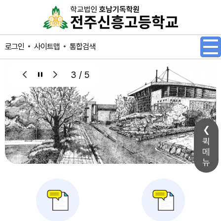
메인메뉴 바로가기
본문내용 바로가기
사이트맵
통합검색
로그인
3 / 5
퀵
메
뉴