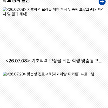
학교행사앨범
11
여름방학
12
여름방학
13
여름방학
14
여름방학
15
여름방학
15
광복절
16
여름방학
17
여름방학
<26.07.08> 기초학력 보장을 위한 학생 맞춤형 프로그램(뇌파검사 및 결과 해석)
17
대체공휴일
18
개학식