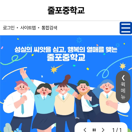
메인메뉴 바로가기
본문내용 바로가기
사이트맵
통합검색
로그인
퀵
메
뉴
1 / 1