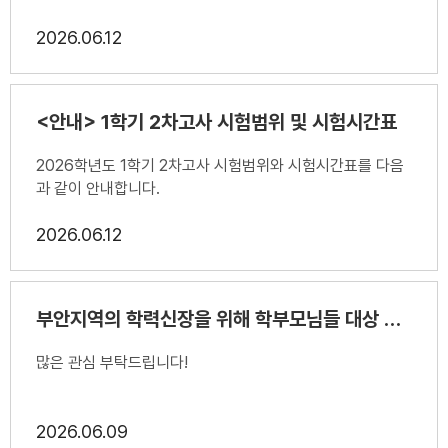
하고자 합니다.공개 방법은 다음과 같습니다.시험 2주 전 3일
2026
06.12
동안 12:40~13:10까지 교무실에 비치된 전년도 동학기 기
출문제(복사본)을 공개하며, 미리 열람신청서를 작성한 순서
대로 평가담당교사의 관리 하에 교무실 공용책상에서 열람할
수 있도록 한다.(복사 및 사진촬영 금지)
<안내> 1학기 2차고사 시험범위 및 시험시간표
2026학년도 1학기 2차고사 시험범위와 시험시간표를 다음
과 같이 안내합니다.
2026
06.12
부안지역의 학력신장을 위해 학부모님들 대상 기초학력 공감특강
많은 관심 부탁드립니다!
2026
06.09