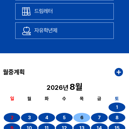
드림레터
자유학년제
월중계획
8월
2026년
일
월
화
수
목
금
토
1
2
3
4
5
6
7
8
9
10
11
12
13
14
15