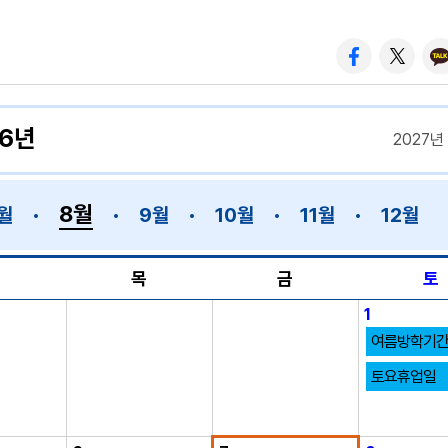
26년
2027년
8월
월
9월
10월
11월
12월
수
목
금
토
1
여름방학기
토요휴업일