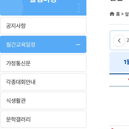
>
홈
알
공지사항
월간교육일정
1
가정통신문
각종대회안내
식생활관
문학갤러리