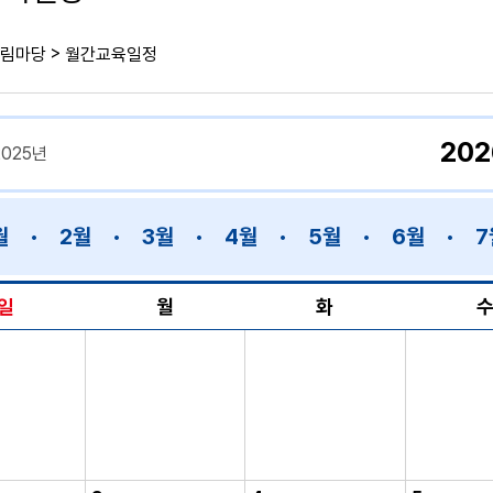
>
림마당
월간교육일정
20
2025년
월
2월
3월
4월
5월
6월
7
일
월
화