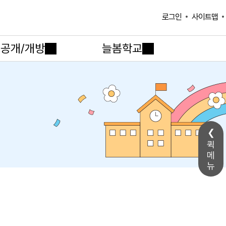
사이트맵
로그인
공개/개방
늘봄학교
퀵
메
뉴