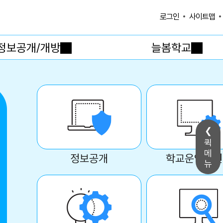
사이트맵
로그인
정보공개/개방
늘봄학교
퀵
메
정보공개
학교운영위원
뉴