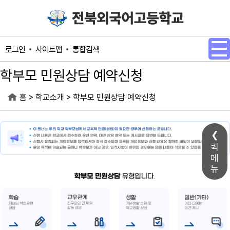
메인메뉴 바로가기
본문내용 바로가기
사이트맵
통합검색
로그인
학부모 민원상담 예약신청
>
>
홈
학교소개
학부모 민원상담 예약신청
퀵
메
뉴