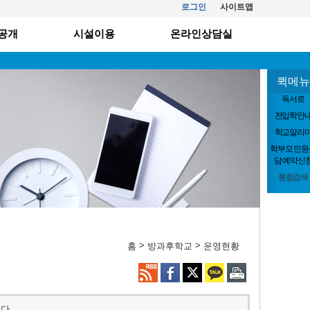
로그인
사이트맵
공개
시설이용
온라인상담실
퀵메뉴
독서로
전입학안
학교알리
학부모 민원
담 예약신
통합검색
>
>
홈
방과후학교
운영현황
다.