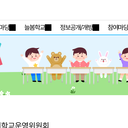
메인메뉴 바로가기
본문내용 바로가기
마당
늘봄학교
정보공개/개방
참여마
버학교운영위원회